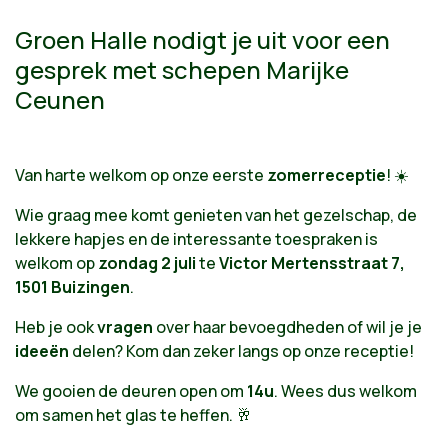
Groen Halle nodigt je uit voor een
gesprek met schepen Marijke
Ceunen
Van harte welkom op onze eerste
zomerreceptie
! ☀️
Wie graag mee komt genieten van het gezelschap, de
lekkere hapjes en de interessante toespraken is
welkom op
zondag 2 juli
te
Victor
Mertensstraat 7,
1501 Buizingen
.
Heb je ook
vragen
over haar bevoegdheden of wil je je
ideeën
delen? Kom dan zeker langs op onze receptie!
We gooien de deuren open om
14u
. Wees dus welkom
om samen het glas te heffen. 🥂