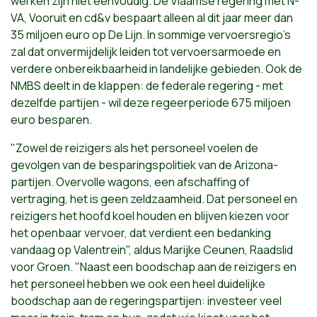
werken zijn niet eenvoudig. De Vlaamse regering met N-
VA, Vooruit en cd&v bespaart alleen al dit jaar meer dan
35 miljoen euro op De Lijn. In sommige vervoersregio's
zal dat onvermijdelijk leiden tot vervoersarmoede en
verdere onbereikbaarheid in landelijke gebieden. Ook de
NMBS deelt in de klappen: de federale regering - met
dezelfde partijen - wil deze regeerperiode 675 miljoen
euro besparen.
"Zowel de reizigers als het personeel voelen de
gevolgen van de besparingspolitiek van de Arizona-
partijen. Overvolle wagons, een afschaffing of
vertraging, het is geen zeldzaamheid. Dat personeel en
reizigers het hoofd koel houden en blijven kiezen voor
het openbaar vervoer, dat verdient een bedanking
vandaag op Valentrein", aldus
Marijke Ceunen, Raadslid
voor Groen
. "Naast een boodschap aan de reizigers en
het personeel hebben we ook een heel duidelijke
boodschap aan de regeringspartijen: investeer veel