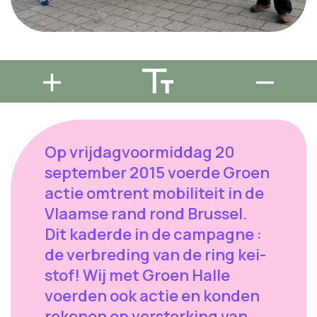
Op vrijdagvoormiddag 20
september 2015 voerde Groen
actie omtrent mobiliteit in de
Vlaamse rand rond Brussel.
Dit kaderde in de campagne :
de verbreding van de ring kei-
stof! Wij met Groen Halle
voerden ook actie en konden
rekenen op versterking van