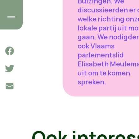
Buizingen. We
discussieerden er 
welke richting onz
lokale partij uit m
gaan. We nodigde
ook Vlaams
parlementslid
Elisabeth Meulem
uit om te komen
spreken.
Ook interes