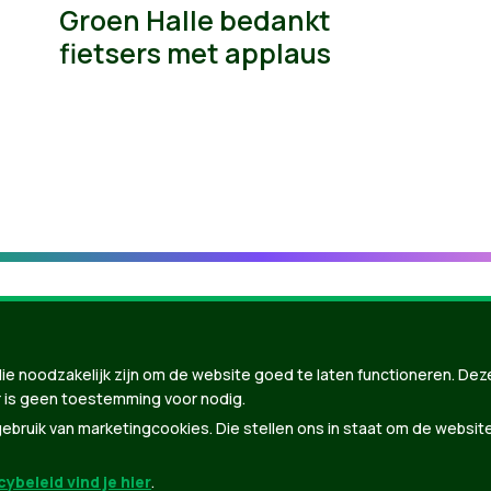
Groen Halle bedankt
fietsers met applaus
ie noodzakelijk zijn om de website goed te laten functioneren. Dez
 is geen toestemming voor nodig.
bruik van marketingcookies. Die stellen ons in staat om de websit
ybeleid vind je hier
.
nBuilder
| Gebouwd door
Tectonica