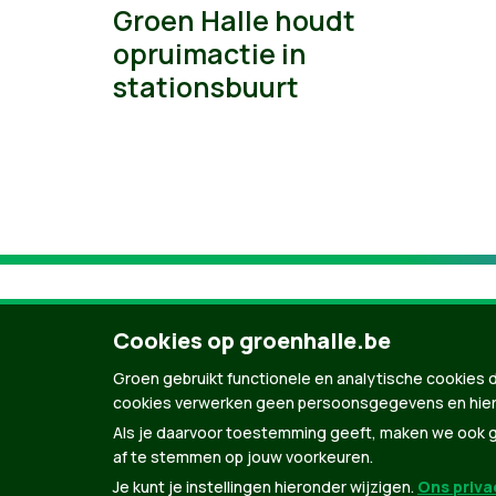
Groen Halle houdt
opruimactie in
stationsbuurt
Cookies op groenhalle.be
Groen gebruikt functionele en analytische cookies d
cookies verwerken geen persoonsgegevens en hier
Als je daarvoor toestemming geeft, maken we ook ge
af te stemmen op jouw voorkeuren.
Je kunt je instellingen hieronder wijzigen.
Ons privac
© Copyright Groen 2026 | Gemaakt met
Natio