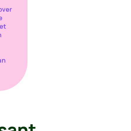
over
e
oet
n
an
sant