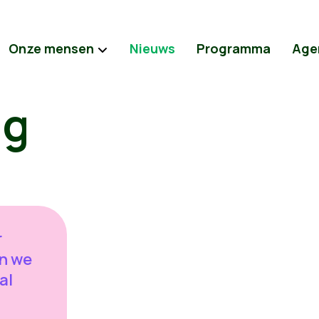
Onze mensen
Nieuws
Programma
Age
ag
r
n we
al