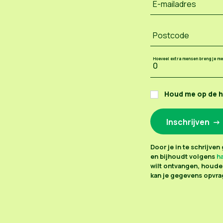
E-mailadres
Postcode
Hoeveel extra mensen breng je m
Houd me op de 
Door je in te schrijve
en bijhoudt volgens
ha
wilt ontvangen, houden
kan je gegevens opvrag