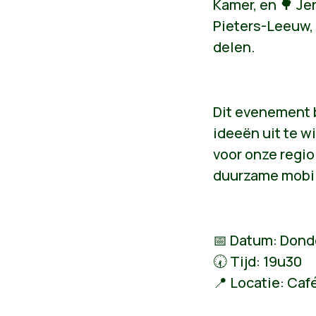
Kamer, en 🌳 J
Pieters-Leeuw, 
delen.
Dit evenement 
ideeën uit te 
voor onze regio
duurzame mobil
📅 Datum: Dond
🕢 Tijd: 19u30
📍 Locatie: Caf