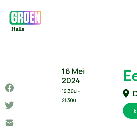
E
16 Mei
2024
19.30u -
D
21.30u
I