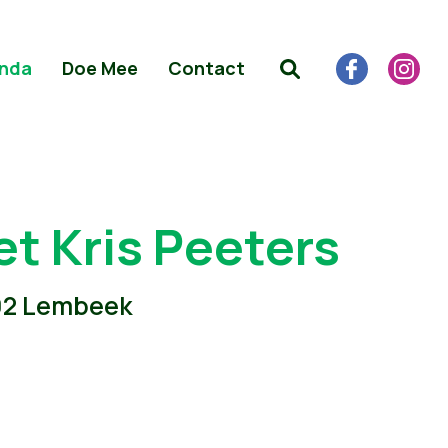
nda
Doe Mee
Contact
et Kris Peeters
502 Lembeek