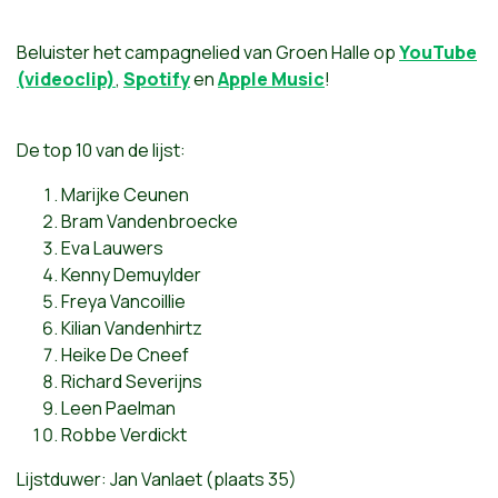
Beluister het campagnelied van Groen Halle op
YouTube
(videoclip)
,
Spotify
en
Apple Music
!
De top 10 van de lijst:
Marijke Ceunen
Bram Vandenbroecke
Eva Lauwers
Kenny Demuylder
Freya Vancoillie
Kilian Vandenhirtz
Heike De Cneef
Richard Severijns
Leen Paelman
Robbe Verdickt
Lijstduwer: Jan Vanlaet (plaats 35)