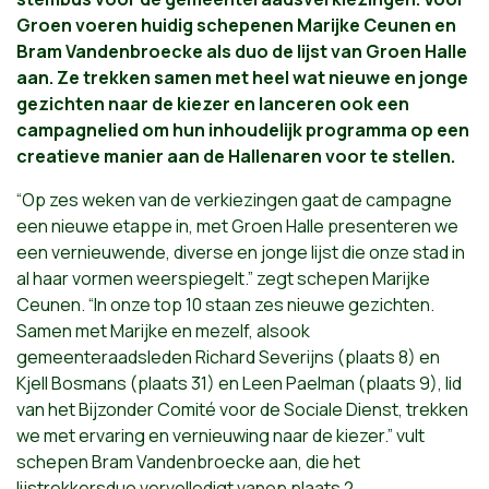
Groen voeren huidig schepenen Marijke Ceunen en
Bram Vandenbroecke als duo de lijst van Groen Halle
aan. Ze trekken samen met heel wat nieuwe en jonge
gezichten naar de kiezer en lanceren ook een
campagnelied om hun inhoudelijk programma op een
creatieve manier aan de Hallenaren voor te stellen.
“Op zes weken van de verkiezingen gaat de campagne
een nieuwe etappe in, met Groen Halle presenteren we
een vernieuwende, diverse en jonge lijst die onze stad in
al haar vormen weerspiegelt.” zegt schepen Marijke
Ceunen. “In onze top 10 staan zes nieuwe gezichten.
Samen met Marijke en mezelf, alsook
gemeenteraadsleden Richard Severijns (plaats 8) en
Kjell Bosmans (plaats 31) en Leen Paelman (plaats 9), lid
van het Bijzonder Comité voor de Sociale Dienst, trekken
we met ervaring en vernieuwing naar de kiezer.” vult
schepen Bram Vandenbroecke aan, die het
lijstrekkersduo vervolledigt vanop plaats 2.